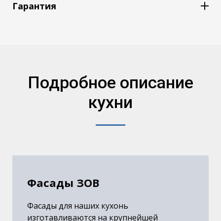
цвет фасадов - модуль бежевый, ясень темный
ручки
Гарантия
цвет столешницы - индивидуальный
пристенный плинтус
Гарантия на кухню 2 года.*
сушка,
цоколь с защитным профилем
фурнитура
руководстве
Подробное описание
кухни
Фасады ЗОВ
Фасады для наших кухонь
изготавливаются на крупнейшей