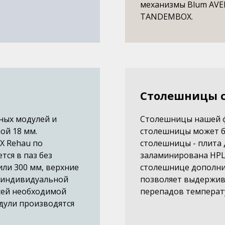
механизмы Blum AV
TANDEMBOX.
Столешницы с
ьных модулей и
Столешницы нашей ф
ой 18 мм.
столешницы может бы
Х Rehau по
столешницы - плита
тся в паз без
заламинирована HPL 
или 300 мм, верхние
столешнице дополни
в индивидуальной
позволяет выдержив
сей необходимой
перепадов температ
одули производятся