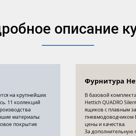
робное описание к
Фурнитура Het
ются на крупнейших
В базовой комплекта
сь. 11 коллекций
Hettich QUADRO Silen
производства
ящиков с плавным за
чшие материалы:
пневмодоводчиком 
иковое покрытие
цены и качества.
За дополнительную 